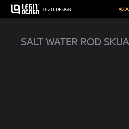
内
LEGIT DESIGN
ABOU
容
を
ス
キ
SALT WATER ROD SKU
ッ
プ